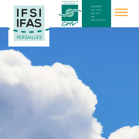
Accéder
au site
du CH
de
Versailles