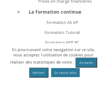
Prises en charge financières
La formation continue
Formation AS AP
Formation Tutorat
Formation APP RC
En poursuivant votre navigation sur ce site,
Information COJURY
vous acceptez l'utilisation de cookies pour
réaliser des statistiques de visite.
Mobilité
En savoir plus
Présentation ERASMUS
Stages humanitaires
NOUS TROUVER
NOUS CONTACTER