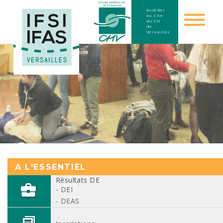
Accéder
au site
du CH
de
Versailles
1
2
A L'ESSENTIEL
3
Résultats DE
4
- DEI
5
- DEAS
6
7