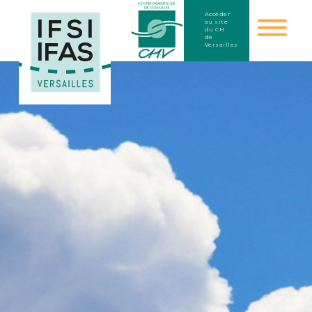
Accéder
au site
du CH
de
Versailles