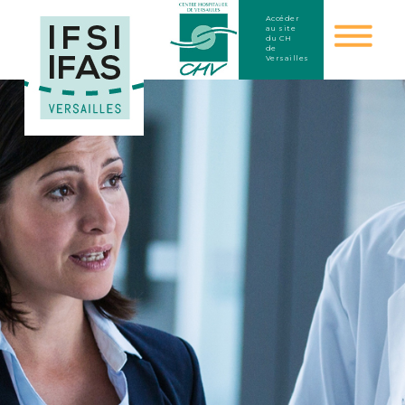
Accéder
au site
du CH
de
Versailles