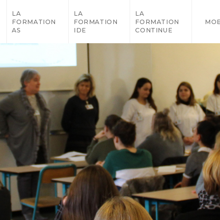
LA
LA
LA
FORMATION
FORMATION
FORMATION
MOB
AS
IDE
CONTINUE