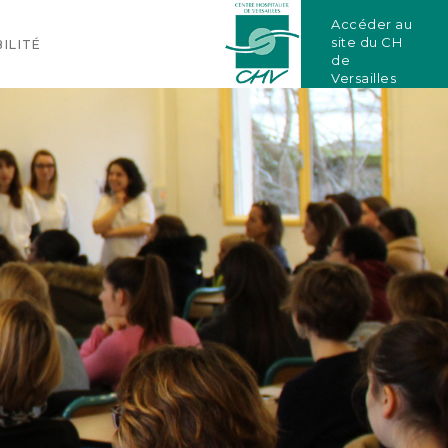
Accéder au
site du CH
ILITÉ
de
Versailles